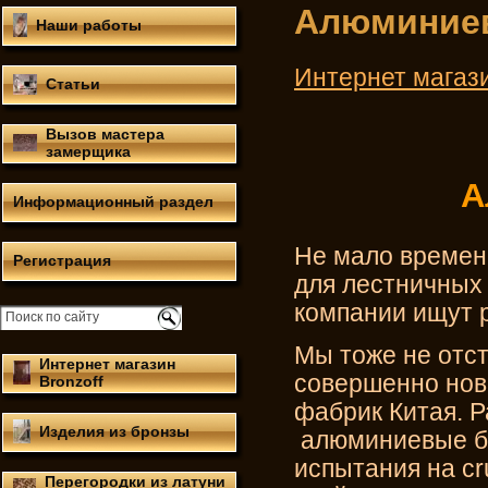
Алюминие
Наши работы
Интернет магаз
Статьи
Вызов мастера
замерщика
А
Информационный раздел
Не мало времен
Регистрация
для лестничных
компании ищут 
Мы тоже не отс
Интернет магазин
совершенно нов
Bronzoff
фабрик Китая. Р
Изделия из бронзы
алюминиевые ба
испытания на c
Перегородки из латуни