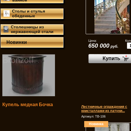
ванной
Столы и стулья
обеденные
Столешницы из
нержавеющей стали
Цена:
Кол
Новинки
650 000
руб.
Купель медная Бочка
Лестничные ограждения с
кристаллами из латуни...
Артикул:
ТВ-106
Новинка