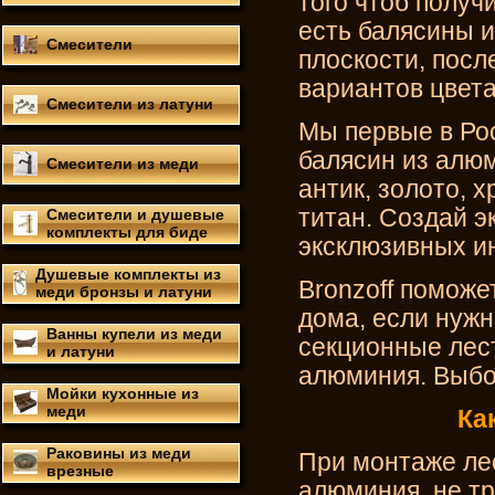
того чтоб получ
есть балясины 
Смесители
плоскости, посл
вариантов цвета
Смесители из латуни
Мы первые в Ро
балясин из алюм
Смесители из меди
антик, золото, 
титан. Создай 
Смесители и душевые
комплекты для биде
эксклюзивных ин
Душевые комплекты из
Bronzoff помож
меди бронзы и латуни
дома, если нужн
Ванны купели из меди
секционные лес
и латуни
алюминия. Выбо
Мойки кухонные из
меди
Ка
Раковины из меди
При монтаже ле
врезные
алюминия, не тр