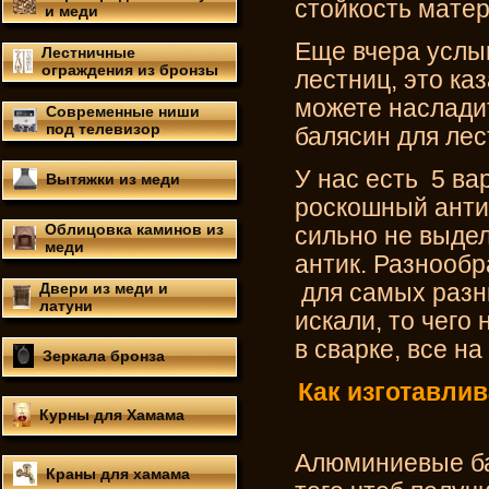
стойкость матер
и меди
Еще вчера услы
Лестничные
ограждения из бронзы
лестниц, это ка
можете наслад
Современные ниши
под телевизор
балясин для ле
У нас есть 5 ва
Вытяжки из меди
роскошный антик
Облицовка каминов из
сильно не выдел
меди
антик. Разнооб
Двери из меди и
для самых разны
латуни
искали, то чего 
в сварке, все н
Зеркала бронза
Как изготавли
Курны для Хамама
Алюминиевые ба
Краны для хамама