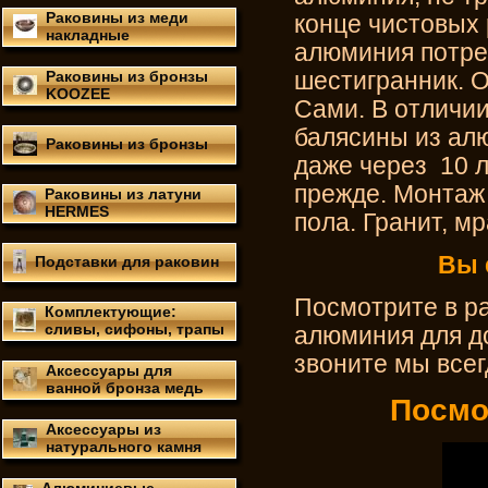
Раковины из меди
конце чистовых
накладные
алюминия потре
Раковины из бронзы
шестигранник. О
KOOZEE
Сами. В отличии
балясины из ал
Раковины из бронзы
даже через 10 л
прежде. Монтаж
Раковины из латуни
HERMES
пола. Гранит, м
Вы 
Подставки для раковин
Посмотрите в ра
Комплектующие:
сливы, сифоны, трапы
алюминия для до
звоните мы всег
Аксессуары для
ванной бронза медь
Посмо
Аксессуары из
натурального камня