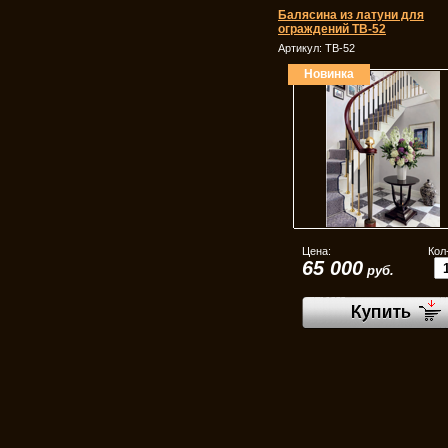
Балясина из латуни для
ограждений ТВ-52
Артикул:
ТВ-52
Новинка
Цена:
Кол
65 000
руб.