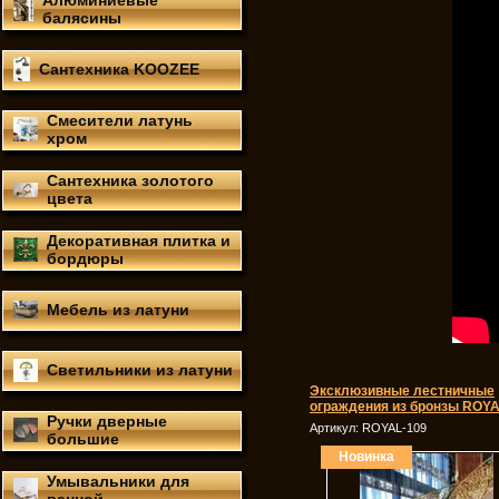
Алюминиевые
балясины
Сантехника KOOZEE
Смесители латунь
хром
Сантехника золотого
цвета
Декоративная плитка и
бордюры
Мебель из латуни
Светильники из латуни
Эксклюзивные лестничные
ограждения из бронзы ROY
Ручки дверные
Артикул:
ROYAL-109
большие
Новинка
Умывальники для