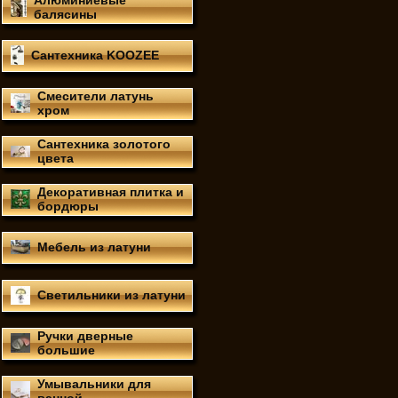
Алюминиевые
балясины
Сантехника KOOZEE
Смесители латунь
хром
Сантехника золотого
цвета
Декоративная плитка и
бордюры
Мебель из латуни
Светильники из латуни
Ручки дверные
большие
Умывальники для