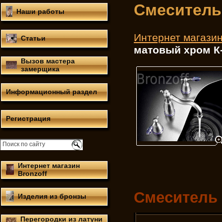
Смеситель
Наши работы
Интернет магази
Статьи
матовый хром К
Вызов мастера
замерщика
Информационный раздел
Регистрация
Интернет магазин
Bronzoff
Смеситель 
Изделия из бронзы
Перегородки из латуни