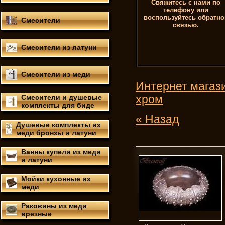
Свяжитесь с нами по
телефону или
воспользуйтесь обратно
Смесители
связью.
Смесители из латуни
Смесители из меди
Интернет магази
Смесители и душевые
хром
комплекты для биде
« Назад
Душевые комплекты из
меди бронзы и латуни
Ванны купели из меди
и латуни
Мойки кухонные из
меди
Раковины из меди
врезные