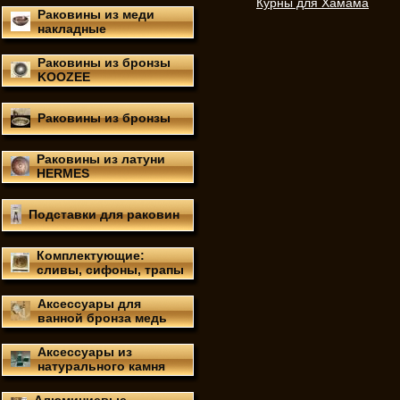
Курны для Хамама
Раковины из меди
накладные
Раковины из бронзы
KOOZEE
Раковины из бронзы
Раковины из латуни
HERMES
Подставки для раковин
Комплектующие:
сливы, сифоны, трапы
Аксессуары для
ванной бронза медь
Аксессуары из
натурального камня