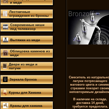
и меди
Лестничные
ограждения из бронзы
Современные ниши
под телевизор
Вытяжки из меди
Облицовка каминов из
меди
Двери из меди и
латуни
Смеситель из натуральн
Зеркала бронза
латуни потрясающего
матового цвета и синим
стразами покорит свои
неповторимым дизайном
Курны для Хамама
В наличии на складе,
доставка 14 дней,
Краны для хамама
требуется предоплата.